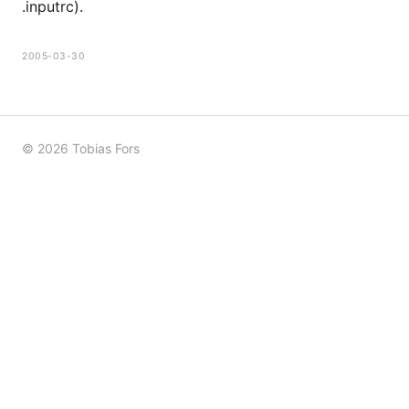
.inputrc).
2005-03-30
© 2026 Tobias Fors